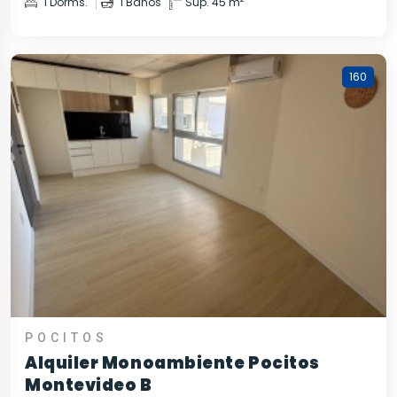
1 Dorms.
1 Baños
Sup. 45 m
160
POCITOS
Alquiler Monoambiente Pocitos
Montevideo B