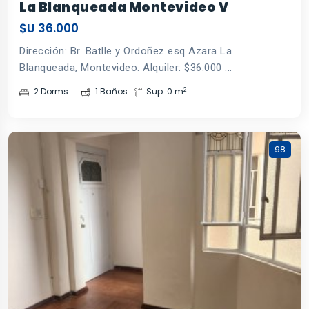
La Blanqueada Montevideo V
$U 36.000
Dirección: Br. Batlle y Ordoñez esq Azara La
Blanqueada, Montevideo. Alquiler: $36.000 ...
2
2 Dorms.
1 Baños
Sup. 0 m
98