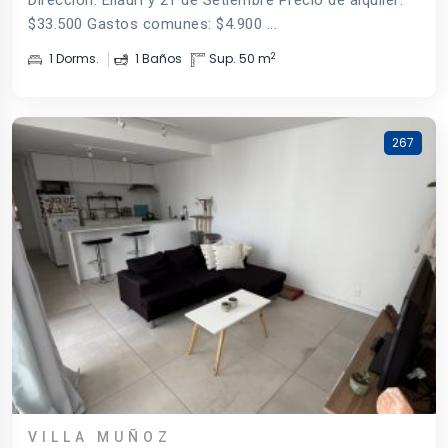
Dirección: Ellauri y 21 de Setiembre Precio de alquiler:
$33.500 Gastos comunes: $4.900 ...
2
1 Dorms.
1 Baños
Sup. 50 m
267
VILLA MUÑOZ