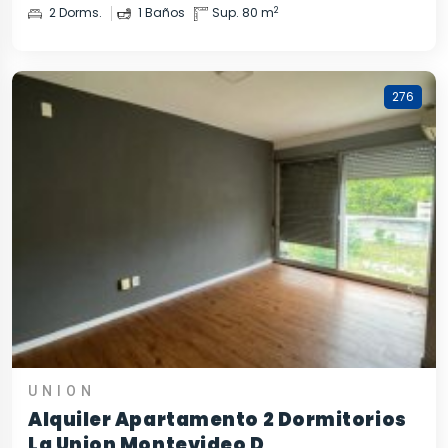
2
2 Dorms.
1 Baños
Sup. 80 m
276
UNION
Alquiler Apartamento 2 Dormitorios
La Union Montevideo D