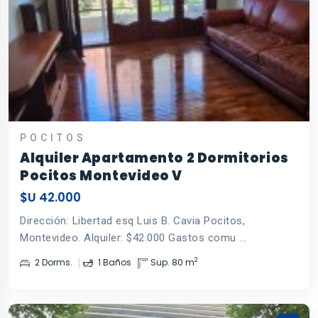
POCITOS
Alquiler Apartamento 2 Dormitorios
Pocitos Montevideo V
$U 42.000
Dirección: Libertad esq Luis B. Cavia Pocitos,
Montevideo. Alquiler: $42.000 Gastos comu ...
2
2 Dorms.
1 Baños
Sup. 80 m